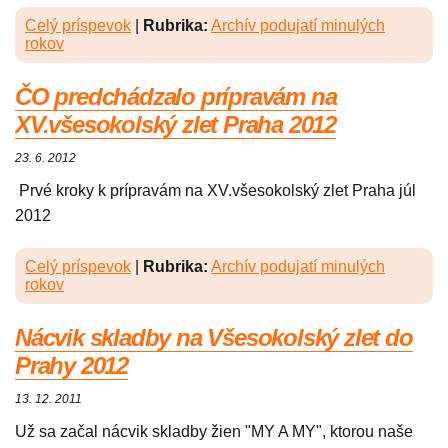
Celý príspevok
|
Rubrika:
Archív podujatí minulých
rokov
ČO predchádzalo prípravám na
XV.všesokolský zlet Praha 2012
23. 6. 2012
Prvé kroky k prípravám na XV.všesokolský zlet Praha júl
2012
Celý príspevok
|
Rubrika:
Archív podujatí minulých
rokov
Nácvik skladby na Všesokolský zlet do
Prahy 2012
13. 12. 2011
Už sa začal nácvik skladby žien "MY A MY", ktorou naše