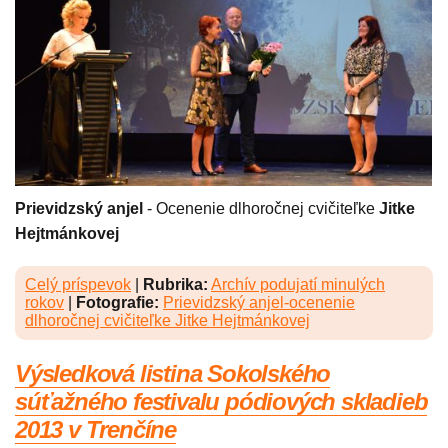
Prievidzský anjel
- Ocenenie dlhoročnej cvičiteľke
Jitke
Hejtmánkovej
Celý príspevok
|
Rubrika:
Archív podujatí minulých
rokov
|
Fotografie:
Prievidzský anjel-ocenenie
dlhoročnej cvičiteľke Jitke Hejtmánkovej
Výsledková listina Sokolského
súťažného festivalu pódiových skladieb
2013 v Trenčíne