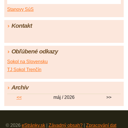
Stanovy SúS
Kontakt
Obľúbené odkazy
Sokol na Slovensku
TJ Sokol Trenčín
Archív
<<
máj / 2026
>>
© 2026
eStránky.sk
|
Závadný obsah?
|
Zpracování dat