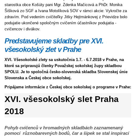
starostka obce Košúty pani Mgr. Zdenka Mačicová a PhDr. Monika
Šišková zo SGF a Ivana Motolíková SOV v rámci akcie: Vykročte za
zdravím. Pod vedením cvičiteľky Jitky Hejtmánkovej z Prievidze bolo
podujatie ukončené spoločným cvičením účastníkov podujatia -
cvičencov i divákov.
Predstavujeme skladby pre XVI.
všesokolský zlet v Prahe
XVI. Všesokolské zlety sa uskutočnia 1.7. - 6.7.2018 v Prahe, na
ktoré sa pripravujú členky Považskej sokolskej župy skladbou
SPOLU. Je to spoločná česko-slovenská skladba Slovenskej únie
Slovenska a Českej obce sokolskej.
Pripájame informácie z Českej obce sokolskej o programe v Prahe:
XVI. všesokolský slet Praha
2018
Pohyb cvičenců v hromadných skladbách zaznamenaný
pomocí různobarevných bodů, čar a šipek se stal inspirací