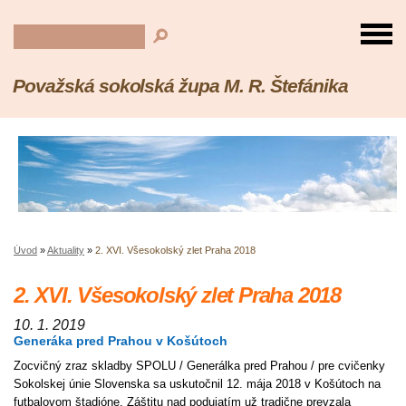
Považská sokolská župa M. R. Štefánika
Úvod
»
Aktuality
»
2. XVI. Všesokolský zlet Praha 2018
2. XVI. Všesokolský zlet Praha 2018
10. 1. 2019
Generáka pred Prahou v Košútoch
Zocvičný zraz skladby SPOLU / Generálka pred Prahou / pre cvičenky
Sokolskej únie Slovenska sa uskutočnil 12. mája 2018 v Košútoch na
futbalovom štadióne. Záštitu nad podujatím už tradične prevzala