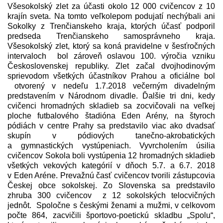
Všesokolský zlet za účasti okolo 12 000 cvičencov z 10
krajín sveta. Na tomto veľkolepom podujatí nechýbali ani
Sokolky z Trenčianskeho kraja, ktorých účasť podporil
predseda Trenčianskeho samosprávneho kraja.
Všesokolský zlet, ktorý sa koná pravidelne v šesťročných
intervaloch bol zároveň oslavou 100. výročia vzniku
Československej republiky. Zlet začal dvojhodinovým
sprievodom všetkých účastníkov Prahou a oficiálne bol
otvorený v nedeľu 1.7.2018 večerným divadelným
predstavením v Národnom divadle. Ďalšie tri dni, kedy
cvičenci hromadných skladieb sa zocvičovali na veľkej
ploche futbalového štadióna Eden Arény, na štyroch
pódiách v centre Prahy sa predstavilo viac ako dvadsať
skupín v pódiových tanečno-akrobatických
a gymnastických vystúpeniach. Vyvrcholením úsilia
cvičencov Sokola boli vystúpenia 12 hromadných skladieb
všetkých vekových kategórií v dňoch 5.7. a 6.7. 2018
v Eden Aréne. Prevažnú časť cvičencov tvorili zástupcovia
Českej obce sokolskej. Zo Slovenska sa predstavilo
zhruba 300 cvičencov z 12 sokolských telocvičných
jednôt. Spoločne s českými ženami a mužmi, v celkovom
počte 864, zacvičili športovo-poetickú skladbu „Spolu“,