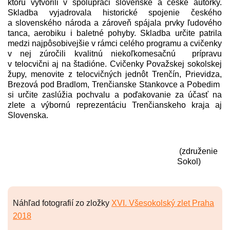
ktorú vytvorili v spolupráci slovenské a české autorky.
Skladba vyjadrovala historické spojenie českého
a slovenského národa a zároveň spájala prvky ľudového
tanca, aerobiku i baletné pohyby. Skladba určite patrila
medzi najpôsobivejšie v rámci celého programu a cvičenky
v nej zúročili kvalitnú niekoľkomesačnú prípravu
v telocvični aj na štadióne. Cvičenky Považskej sokolskej
župy, menovite z telocvičných jednôt Trenčín, Prievidza,
Brezová pod Bradlom, Trenčianske Stankovce a Pobedim
si určite zaslúžia pochvalu a poďakovanie za účasť na
zlete a výbornú reprezentáciu Trenčianskeho kraja aj
Slovenska.
(združenie
Sokol)
Náhľad fotografií zo zložky
XVI. Všesokolský zlet Praha
2018