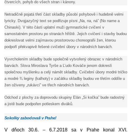
čtvercích, pohyb do všech stran i kánony.
Netradičně pojatá třetí část skladby působí pohybově i hudebně velmi
lyricky. Dvojjazyčný text se podřizuje písni „Na, na, ná” (No name a
Chinaski). V této části uplatní muži gymnastické cvičení v
samostatném prostoru po stranách hřiště. Jejich cvičení i stavby budou
dokreslovat velmi zajímavou prostorovou choreografii žen, kterou
podpoří překvapivě řešené cvičební úbory v národních barvách.
Vyvrcholením skladby bude společně vytvořený obrazec v národních
barvách. Slova Miroslava Tyrše a L’udo Kováče jenom dokreslí
společnou myšlenku a celý námět skladby. Cvičební úbory modré tričko
a modré ¾ leginy (kalhoty) v začátku skladby budou ve třetím oddíle u
žen oživeny „rukávci” ve třech národních barvách.
Odchod z plochy za doprovodu skupiny Elán „Si kočka” bude radostný
a jistě bude podpořen potleskem diváků.
Sokolky zabodovali v Prahe!
V dňoch 30.6. – 6.7.2018 sa v Prahe konal XVI.