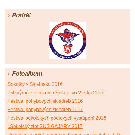
Portrét
Fotoalbum
Sokolky v Slovinsku 2016
150.výročie založenia Sokola vo Viedni 2017
Festival pohybových skladieb 2016
Festival pohybových skladieb 2017
Festival sokolských pódiových vystúpení 2018
I.Sokolský zlet SÚS GAJARY 2017
Prievidzský anjel-ocenenie dlhoročnej cvičiteľke Jitke