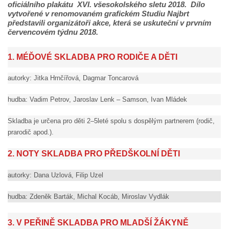
oficiálního plakátu XVI. všesokolského sletu 2018. Dílo
vytvořené v renomovaném grafickém Studiu Najbrt
představili organizátoři akce, která se uskuteční v prvním
červencovém týdnu 2018.
1. MÉĎOVÉ SKLADBA PRO RODIČE A DĚTI
autorky: Jitka Hrnčířová, Dagmar Toncarová
hudba: Vadim Petrov, Jaroslav Lenk – Samson, Ivan Mládek
Skladba je určena pro děti 2–5leté spolu s dospělým partnerem (rodič,
prarodič apod.).
2. NOTY SKLADBA PRO PŘEDŠKOLNÍ DĚTI
autorky: Dana Uzlová, Filip Uzel
hudba: Zdeněk Barták, Michal Kocáb, Miroslav Vydlák
3. V PEŘINĚ SKLADBA PRO MLADŠÍ ŽÁKYNĚ