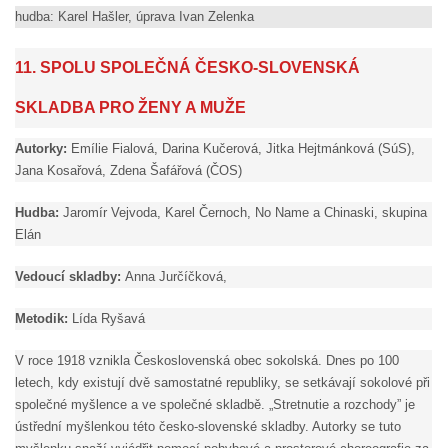
hudba: Karel Hašler, úprava Ivan Zelenka
11. SPOLU SPOLEČNÁ ČESKO-SLOVENSKÁ
SKLADBA PRO ŽENY A MUŽE
Autorky:
Emílie Fialová, Darina Kučerová, Jitka Hejtmánková (SúS),
Jana Kosařová, Zdena Šafářová (ČOS)
Hudba:
Jaromír Vejvoda, Karel Černoch, No Name a Chinaski, skupina
Elán
Vedoucí skladby:
Anna Jurčíčková,
Metodik:
Lída Ryšavá
V roce 1918 vznikla Československá obec sokolská. Dnes po 100
letech, kdy existují dvě samostatné republiky, se setkávají sokolové při
společné myšlence a ve společné skladbě. „Stretnutie a rozchody” je
ústřední myšlenkou této česko-slovenské skladby. Autorky se tuto