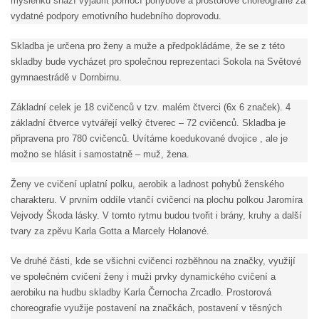
myšlenku snaží vyjádřit pomocí pohybové a prostorové choreografie za
vydatné podpory emotivního hudebního doprovodu.
Skladba je určena pro ženy a muže a předpokládáme, že se z této
skladby bude vycházet pro společnou reprezentaci Sokola na Světové
gymnaestrádě v Dornbirnu.
Základní celek je 18 cvičenců v tzv. malém čtverci (6x 6 značek). 4
základní čtverce vytvářejí velký čtverec – 72 cvičenců. Skladba je
připravena pro 780 cvičenců. Uvítáme koedukované dvojice , ale je
možno se hlásit i samostatně – muž, žena.
Ženy ve cvičení uplatní polku, aerobik a ladnost pohybů ženského
charakteru. V prvním oddíle vtančí cvičenci na plochu polkou Jaromíra
Vejvody Škoda lásky. V tomto rytmu budou tvořit i brány, kruhy a další
tvary za zpěvu Karla Gotta a Marcely Holanové.
Ve druhé části, kde se všichni cvičenci rozběhnou na značky, využijí
ve společném cvičení ženy i muži prvky dynamického cvičení a
aerobiku na hudbu skladby Karla Černocha Zrcadlo. Prostorová
choreografie využije postavení na značkách, postavení v těsných