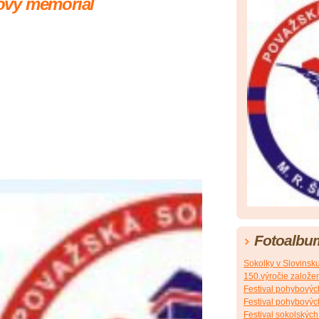
ový memoriál
Fotoalbu
Sokolky v Slovinsk
150.výročie založe
Festival pohybovýc
Festival pohybovýc
Festival sokolskýc