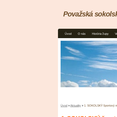
Považská sokolsk
Úvod
O nás
História župy
V
Úvod
»
Aktuality
»
1. SOKOLSKÝ športový m