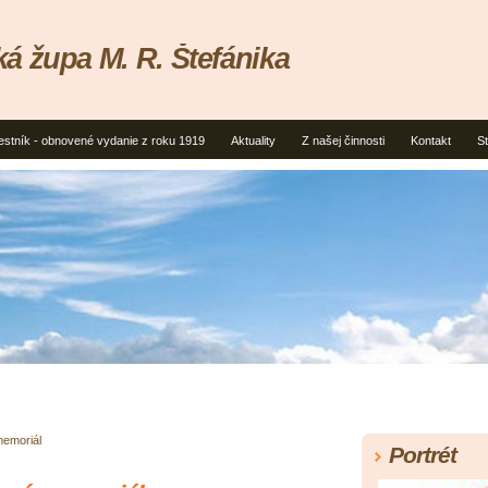
á župa M. R. Štefánika
estník - obnovené vydanie z roku 1919
Aktuality
Z našej činnosti
Kontakt
S
emoriál
Portrét