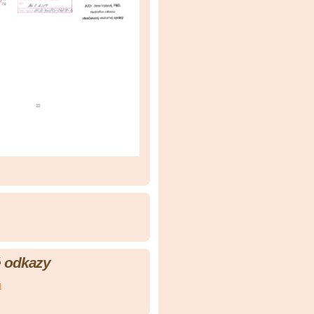
 odkazy
u