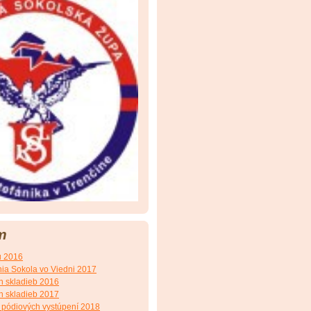
m
u 2016
nia Sokola vo Viedni 2017
h skladieb 2016
h skladieb 2017
h pódiových vystúpení 2018