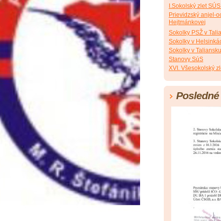
I.Sokolský zlet S
Prievidzský anjel-o
Hejtmánkovej
Sokolky PSŽ v Tal
Sokolky v Helsinká
Sokolky v Taliansk
Stanovy SúS
XVI. Všesokolský z
Posledné 